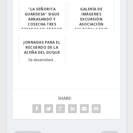
"LA SEÑORITA
GALERÍA DE
GUARDESA" SIGUE
IMÁGENES
ARRASANDO Y
EXCURSIÓN
COSECHA TRES
ASOCIACIÓN
PREMIOS EN ARROYO
CULTURAL “ TAJO
DE LA LUZ
INTERNACIONAL”
JORNADAS PARA EL
La obra de Jach...
Les mostramos f...
RECUERDO DE LA
ACEÑA DEL DUQUE
Se desarrollará...
SHARE: