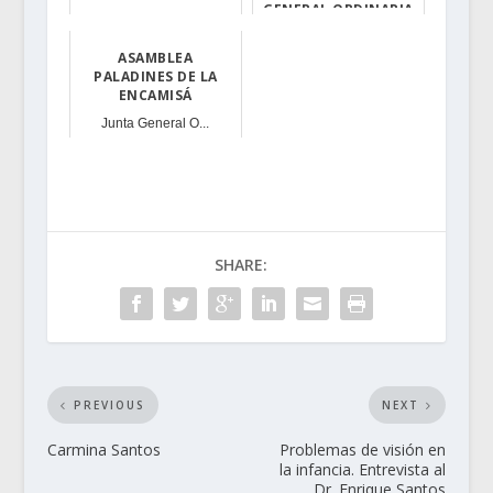
GENERAL ORDINARIA
La Asamblea Ext...
Este sábado, 12...
ASAMBLEA
PALADINES DE LA
ENCAMISÁ
Junta General O...
SHARE:
PREVIOUS
NEXT
Carmina Santos
Problemas de visión en
la infancia. Entrevista al
Dr. Enrique Santos