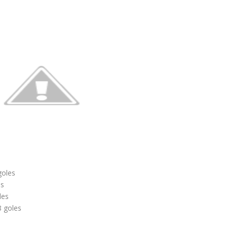
goles
es
les
8 goles