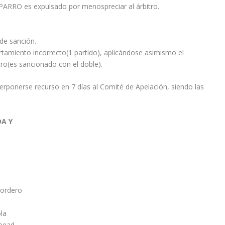
 PARRO es expulsado por menospreciar al árbitro.
de sanción.
ortamiento incorrecto(1 partido), aplicándose asimismo el
tro(es sancionado con el doble).
terponerse recurso en 7 días al Comité de Apelación, siendo las
A Y
Cordero
la
bead