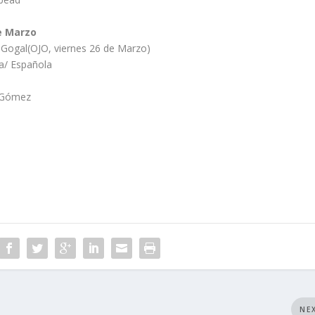
e Marzo
Gogal(OJO, viernes 26 de Marzo)
a/ Española
n Gómez
NE