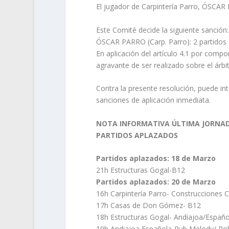
El jugador de Carpintería Parro, ÓSCAR
Este Comité decide la siguiente sanción:
ÓSCAR PARRO (Carp. Parro): 2 partidos 
En aplicación del artículo 4.1 por comp
agravante de ser realizado sobre el árbi
Contra la presente resolución, puede in
sanciones de aplicación inmediata.
NOTA INFORMATIVA ÚLTIMA JORNAD
PARTIDOS APLAZADOS
Partidos aplazados: 18 de Marzo
21h Estructuras Gogal-B12
Partidos aplazados: 20 de Marzo
16h Carpintería Parro- Construcciones 
17h Casas de Don Gómez- B12
18h Estructuras Gogal- Andiajoa/Españo
19h Andiajoa Española-Pub Melody/ Ro