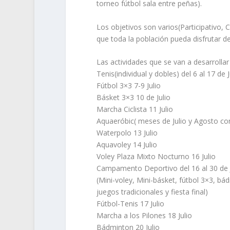
torneo fútbol sala entre peñas).
Los objetivos son varios(Participativo, 
que toda la población pueda disfrutar d
Las actividades que se van a desarrollar 
Tenis(individual y dobles) del 6 al 17 de J
Fútbol 3×3 7-9 Julio
Básket 3×3 10 de Julio
Marcha Ciclista 11 Julio
Aquaeróbic( meses de Julio y Agosto con
Waterpolo 13 Julio
Aquavoley 14 Julio
Voley Plaza Mixto Nocturno 16 Julio
Campamento Deportivo del 16 al 30 de J
(Mini-voley, Mini-básket, fútbol 3×3, bá
juegos tradicionales y fiesta final)
Fútbol-Tenis 17 Julio
Marcha a los Pilones 18 Julio
Bádminton 20 Julio