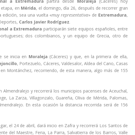
cional a Extremadura
partirá desde
Moraleja
(Cáceres) hoy
a etapa, en
Mérida
, el domingo, día 26, después de recorrer gran
a edición, sea una vuelta «
muy representativa
» de
Extremadura
,
 Deportes,
Carlos Javier Rodríguez
.
ional a Extremadura
participarán siete equipos españoles, entre
portugueses; dos colombianos, y un equipo de Grecia, otro de
 se inicia en
Moraleja
(Cáceres) y que, en la primera de ella,
ejoncillo
, Portezuelo, Cáceres, Valdesalor, Aldea del Cano, Casas
á en Montánchez, recorriendo, de esta manera, algo más de 155
 en Almendralejo y recorrerá los municipios pacenses de Aceuchal,
ge, La Zarza, Villagonzalo, Guareña, Oliva de Mérida, Palomas,
Almendralejo. En esta ocasión la distancia recorrida será de 156
gar, el 24 de abril, dará inicio en Zafra y recorrerá Los Santos de
nte del Maestre, Feria, La Parra, Salvatierra de los Barros, Valle