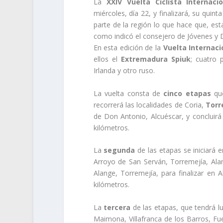
La
XXIV Vuelta Ciclista Interna
miércoles, día 22, y finalizará, su quint
parte de la región lo que hace que, est
como indicó el consejero de Jóvenes y
En esta edición de la
Vuelta Internac
ellos el
Extremadura Spiuk
; cuatro 
Irlanda y otro ruso.
La vuelta consta de
cinco etapas
que
recorrerá las localidades de Coria,
Torr
de Don Antonio, Alcuéscar, y concluir
kilómetros.
La
segunda
de las etapas se iniciará
Arroyo de San Serván, Torremejía, Alan
Alange, Torremejía, para finalizar en 
kilómetros.
La
tercera
de las etapas, que tendrá lu
Maimona, Villafranca de los Barros, Fue