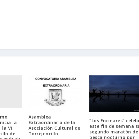
ismo
Asamblea
“Los Encinares” celeb
nicia la
Extraordinaria de la
este fin de semana s
la VI
Asociación Cultural de
segundo maratón de
illo de
Torrejoncillo
pesca nocturno por