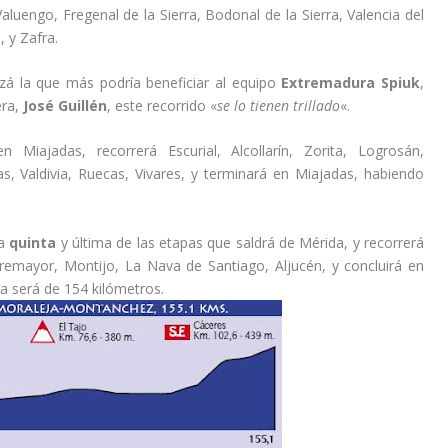
aluengo, Fregenal de la Sierra, Bodonal de la Sierra, Valencia del
, y Zafra.
izá la que más podría beneficiar al equipo
Extremadura Spiuk
,
era,
José Guillén
, este recorrido «
se lo tienen trillado
«.
Miajadas, recorrerá Escurial, Alcollarín, Zorita, Logrosán,
, Valdivia, Ruecas, Vivares, y terminará en Miajadas, habiendo
la
quinta
y última de las etapas que saldrá de Mérida, y recorrerá
remayor, Montijo, La Nava de Santiago, Aljucén, y concluirá en
pa será de 154 kilómetros.