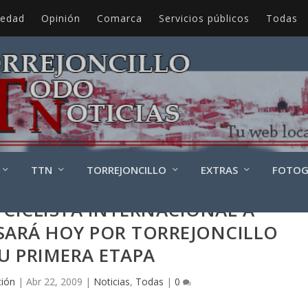
iedad
Opinión
Comarca
Servicios públicos
Todas
TTN
TORREJONCILLO
EXTRAS
FOTOG
A CICLISTA INTERNACIONAL A
SARÁ HOY POR TORREJONCILLO
U PRIMERA ETAPA
ión
|
Abr 22, 2009
|
Noticias
,
Todas
|
0