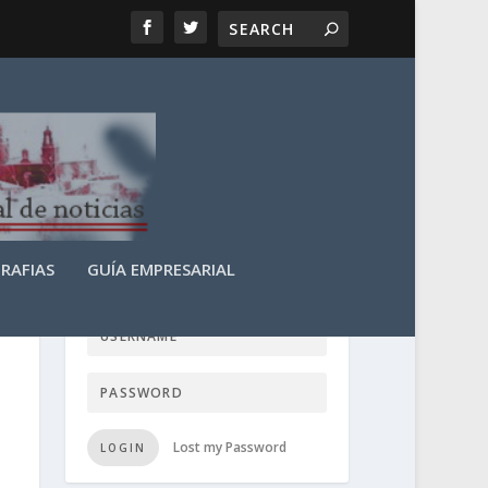
RAFIAS
GUÍA EMPRESARIAL
LOGIN USER TTN
Lost my Password
LOGIN