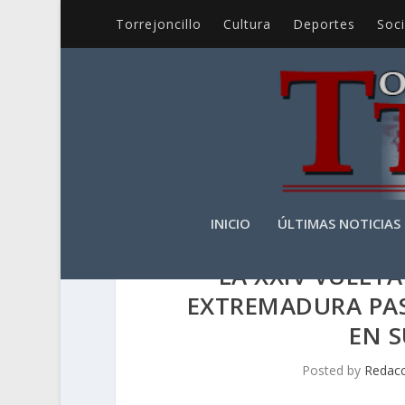
Torrejoncillo
Cultura
Deportes
Soc
INICIO
ÚLTIMAS NOTICIAS
LA XXIV VUELT
EXTREMADURA PA
EN S
Posted by
Redacc