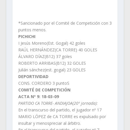
*Sancionado por el Comité de Competición con 3
puntos menos.
PICHICHI
I Jesús Moreno(Est. Gogal) 42 goles
RAÚL HERNÁNDEZ(CA TORRE) 40 GOLES
ÁLVARO DÍAZ(B12) 37 goles
ROBERTO ARRIBAS(B12) 32 GOLES
Julián sánchez(est. gogal) 23 GOLES
DEPORTIVIDAD
CONS. CORDERO 3 puntoS
COMITÉ DE COMPETICIÓN
ACTA Nº 9: 18-03-09
PARTIDO CA TORRE- ANDIAJOA(20º jornada):
En el transcurso del partido, el jugador nº 17
MARIO LÓPEZ de CA TORRE es expulsado por
insultar y menospreciar al árbitro.
En el transcurso del partido, el jugador nº 7