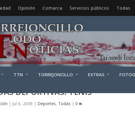
iedad
Opinión
Comarca
Servicios públicos
Todas
TTN
TORREJONCILLO
EXTRAS
FOTOG
DAS DEPORTIVAS: TENIS
ción
|
Jul 6, 2008
|
Deportes
,
Todas
|
0