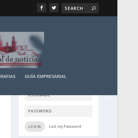
RAFIAS
GUÍA EMPRESARIAL
LOGIN USER TTN
Lost my Password
LOGIN