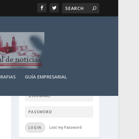
RAFIAS
GUÍA EMPRESARIAL
LOGIN USER TTN
Lost my Password
LOGIN