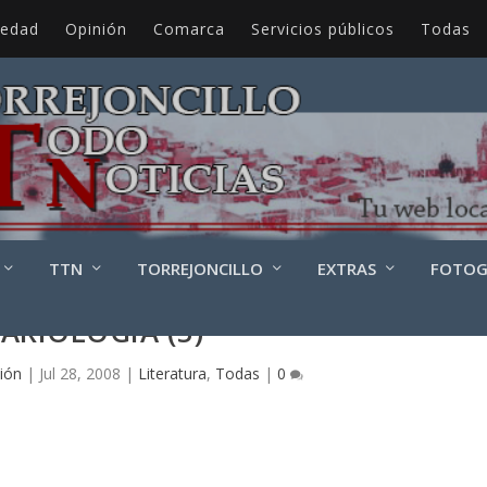
iedad
Opinión
Comarca
Servicios públicos
Todas
TTN
TORREJONCILLO
EXTRAS
FOTOG
ARIOLOGÍA (5)
ión
|
Jul 28, 2008
|
Literatura
,
Todas
|
0