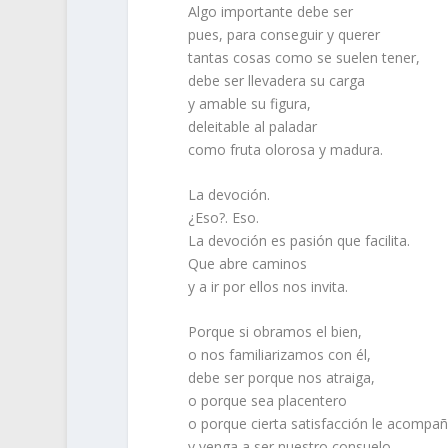
Algo importante debe ser
pues, para conseguir y querer
tantas cosas como se suelen tener,
debe ser llevadera su carga
y amable su figura,
deleitable al paladar
como fruta olorosa y madura.
La devoción.
¿Eso?. Eso.
La devoción es pasión que facilita.
Que abre caminos
y a ir por ellos nos invita.
Porque si obramos el bien,
o nos familiarizamos con él,
debe ser porque nos atraiga,
o porque sea placentero
o porque cierta satisfacción le acompa
y venga a ser nuestro consuelo.