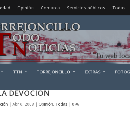
iedad
Opinión
Comarca
Servicios públicos
Todas
TTN
TORREJONCILLO
EXTRAS
FOTOG
LA DEVOCIÓN
ción
|
Abr 6, 2008
|
Opinión
,
Todas
|
0