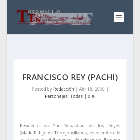
FRANCISCO REY (PACHI)
Posted by
Redacción
|
Abr 18, 2008
|
Personajes
,
Todas
|
0
Residente en San Sebastián de los Reyes
(Madrid), hijo de Torrejoncillanos, es miembro de
un dúo musical flamenco, de relevancia, llamado