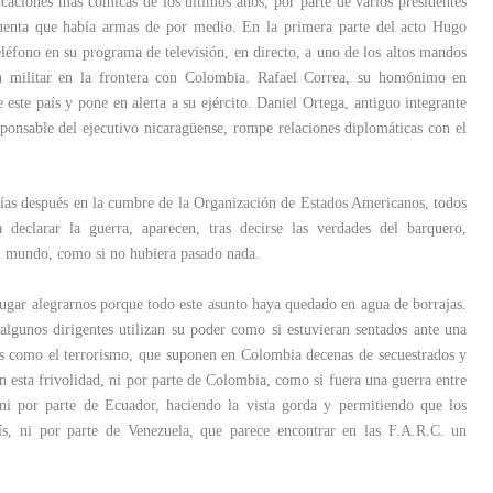
icaciones más cómicas de los últimos años, por parte de varios presidentes
uenta que había armas de por medio. En la primera parte del acto Hugo
léfono en su programa de televisión, en directo, a uno de los altos mandos
ón militar en la frontera con Colombia. Rafael Correa, su homónimo en
ste país y pone en alerta a su ejército. Daniel Ortega, antiguo integrante
sponsable del ejecutivo nicaragüense, rompe relaciones diplomáticas con el
 días después en la cumbre de la Organización de Estados Americanos, todos
a declarar la guerra, aparecen, tras decirse las verdades del barquero,
l mundo, como si no hubiera pasado nada.
gar alegrarnos porque todo este asunto haya quedado en agua de borrajas.
lgunos dirigentes utilizan su poder como si estuvieran sentados ante una
os como el terrorismo, que suponen en Colombia decenas de secuestrados y
n esta frivolidad, ni por parte de Colombia, como si fuera una guerra entre
, ni por parte de Ecuador, haciendo la vista gorda y permitiendo que los
aís, ni por parte de Venezuela, que parece encontrar en las F.A.R.C. un