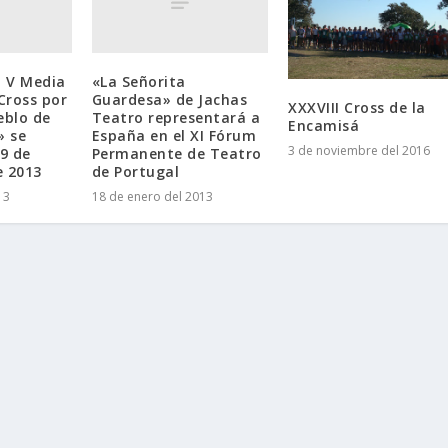
, V Media
«La Señorita
 Cross por
Guardesa» de Jachas
XXXVIII Cross de la
blo de
Teatro representará a
Encamisá
» se
España en el XI Fórum
3 de noviembre del 2016
29 de
Permanente de Teatro
e 2013
de Portugal
13
18 de enero del 2013