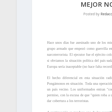
MEJOR NO
Posted by
Redacc
Hace unos días fue asesinado uno de los mi
grupo armado que empezó como guerrilla en 
narcoterrorista. El ejecutor fue el ejército 
si obviamos la situación política del país su
Europa sería inaceptable (no hace falta recor
El hecho diferencial en esta situación rad
Pongámonos en situación. Toda una operación m
un país vecino. Los uniformados entran “com
permiso, con la excusa de que “quien roba a 
dar cobertura a los terroristas.