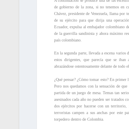
A continuación se produce una de las escenif
de gobierno de la zona, si no tenemos en c
Chávez, presidente de Venezuela, llama por te
de su ejército para que dirija una operaci
Ecuador, expulsa al embajador colombiano de e
de la guerrilla sandinista y ahora máximo re
país colombiano.
En la segunda parte, llevada a escena varios
estos dirigentes, que parecía que se iban 
abrazándose ostentosamente delante de todo e
¿Qué pensar? ¿Cómo tomar esto? En primer lu
Pero nos quedamos con la sensación de que a
partida de un juego de mesa. Temas tan seri
asesinados cada año no pueden ser tratados co
dos ejércitos por hacerse con un territorio
terroristas campen a sus anchas por este p
torpedero dentro de Colombia.