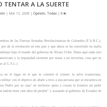
 TENTAR A LA SUERTE
ión
|
Mar 13, 2008
|
Opinión
,
Todas
|
0
embros de las Fuerzas Armadas Revolucionarias de Colombia (F.A.R.C.),
pro de la revolución en este país y que ahora se ha convertido en mafia
colombiano bajo el mando del gobierno de Álvaro Uribe. Hasta aquí nada raro
damericano y la impunidad existente por matar a un terrorista, cosa que en
dar al G.A.L.)
ica en el lugar en el que se cometió el crimen: la selva ecuatoriana.
ilitar con el objetivo de abatir a tiros a una persona que se encuentra en
o Pedro por su casa” en territorio ajeno y cruzan la frontera sin pedir
un ladrón tiene cien años de perdón” y acusando al gobierno de Ecuador de