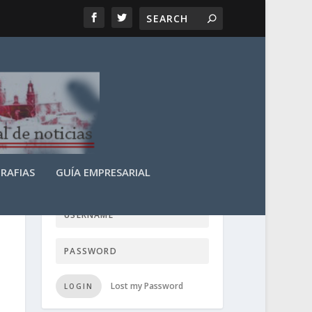
RAFIAS
GUÍA EMPRESARIAL
LOGIN USER TTN
Lost my Password
LOGIN