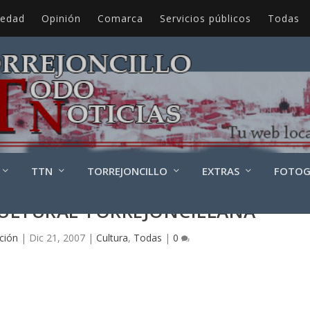
iedad
Opinión
Comarca
Servicios públicos
Todas
TTN
TORREJONCILLO
EXTRAS
FOTOG
CULTURAL TORREJONCILLANA
ción
|
Dic 21, 2007
|
Cultura
,
Todas
|
0