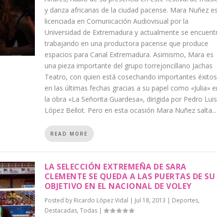
y danza africanas de la ciudad pacense. Mara Nuñez e
licenciada en Comunicación Audiovisual por la
Universidad de Extremadura y actualmente se encuent
trabajando en una productora pacense que produce
espacios para Canal Extremadura. Asimismo, Mara es
una pieza importante del grupo torrejoncillano Jachas
Teatro, con quien está cosechando importantes éxitos
en las últimas fechas gracias a su papel como «Julia» e
la obra «La Señorita Guardesa», dirigida por Pedro Luis
López Bellot. Pero en esta ocasión Mara Nuñez salta...
READ MORE
LA SELECCIÓN EXTREMEÑA DE SARA
CLEMENTE SE QUEDA A LAS PUERTAS DE SU
OBJETIVO EN EL NACIONAL DE VOLEY
Posted by
Ricardo López Vidal
|
Jul 18, 2013
|
Deportes
,
Destacadas
,
Todas
|