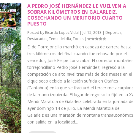
A PEDRO JOSÉ HERNÁNDEZ LE VUELVEN A
SOBRAR KILÓMETROS EN GALARLEIZ,
COSECHANDO UN MERITORIO CUARTO
PUESTO
Posted by
Ricardo López Vidal
|
Jul 15, 2013
|
Deportes
,
Destacadas
,
Tema del día
,
Todas
|
El de Torrejoncillo marchó en cabeza de carrera hasta
tres kilómetros del final cuando fue rebasado por el
vencedor, José Felipe Larrazabal. El corredor montañe
torrejoncillano Pedro José Hernández, regresó a la
competición de alto nivel tras más de dos meses en el
dique seco debido a la lesión sufrida en Otañes
(Cantabria) en la que se fracturó el tercer metacarpian
de la mano izquierda. El lugar de regreso lo fijó en la XV
Mendi Maratoia de Galarleiz celebrada en la jornada d
ayer domingo 14 de julio. La Mendi Maratoia de
Galarleiz es una maratón de montaña transautonómic
con salida en la localidad...