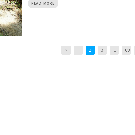
READ MORE
1
2
3
…
109