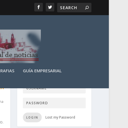
RAFIAS
GUÍA EMPRESARIAL
LOGIN USER TTN
 A
ma
Lost my Password
LOGIN
o.