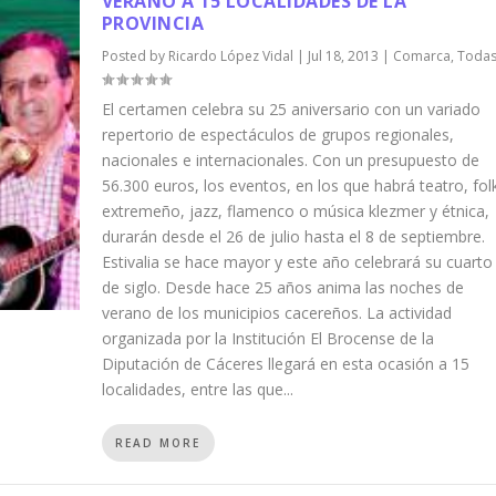
VERANO A 15 LOCALIDADES DE LA
PROVINCIA
Posted by
Ricardo López Vidal
|
Jul 18, 2013
|
Comarca
,
Toda
El certamen celebra su 25 aniversario con un variado
repertorio de espectáculos de grupos regionales,
nacionales e internacionales. Con un presupuesto de
56.300 euros, los eventos, en los que habrá teatro, fol
extremeño, jazz, flamenco o música klezmer y étnica,
durarán desde el 26 de julio hasta el 8 de septiembre.
Estivalia se hace mayor y este año celebrará su cuarto
de siglo. Desde hace 25 años anima las noches de
verano de los municipios cacereños. La actividad
organizada por la Institución El Brocense de la
Diputación de Cáceres llegará en esta ocasión a 15
localidades, entre las que...
READ MORE