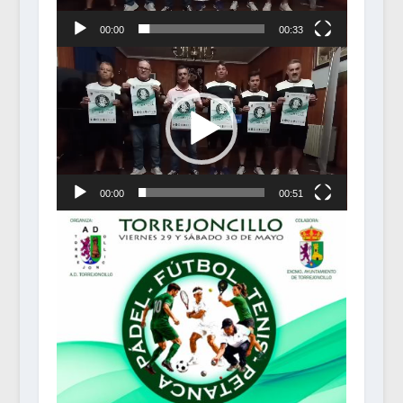
00:00
00:33
Reproductor
de
vídeo
00:00
00:51