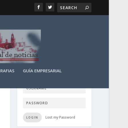
RAFIAS
GUÍA EMPRESARIAL
LOGIN USER TTN
Lost my Password
LOGIN