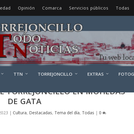
iedad
Opinión
Comarca
Servicios públicos
Todas
TTN
TORREJONCILLO
EXTRAS
FOTOG
DE TORREJONCILLO EN MOHEDAS
DE GATA
 2023
|
Cultura
,
Destacadas
,
Tema del día
,
Todas
|
0