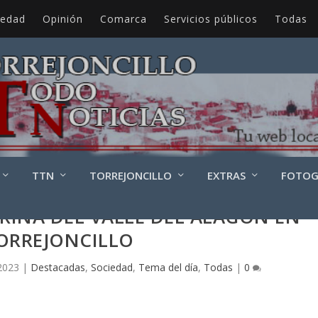
iedad
Opinión
Comarca
Servicios públicos
Todas
TTN
TORREJONCILLO
EXTRAS
FOTOG
INA DEL VALLE DEL ALAGÓN EN
ORREJONCILLO
2023
|
Destacadas
,
Sociedad
,
Tema del día
,
Todas
|
0