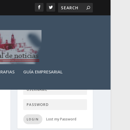
RAFIAS
GUÍA EMPRESARIAL
LOGIN USER TTN
Lost my Password
LOGIN