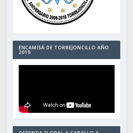
ENCAMISÁ DE TORREJONCILLO AÑO
2019
OFRENDA FLORAL A CABALLO A