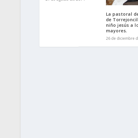
La pastoral d
de Torrejoncil
niño jesús a l
mayores.
26 de diciembre d