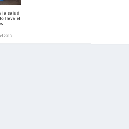
e la salud
lo lleva el
os
el 2013