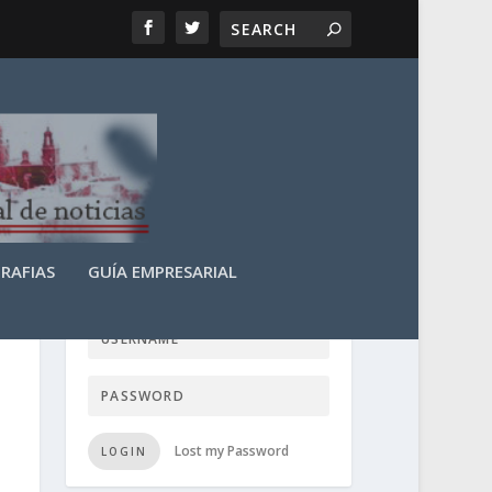
RAFIAS
GUÍA EMPRESARIAL
LOGIN USER TTN
Lost my Password
LOGIN