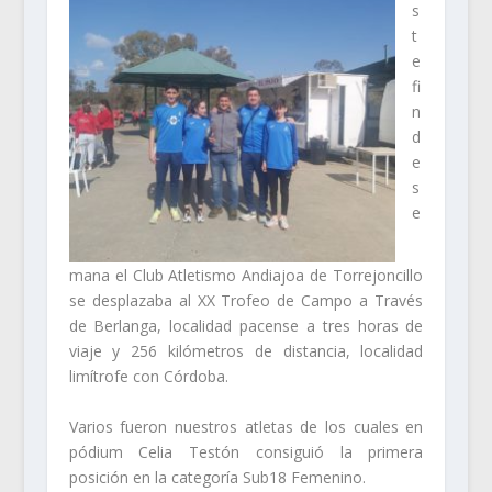
s
t
e
fi
n
d
e
s
e
mana el Club Atletismo Andiajoa de Torrejoncillo
se desplazaba al XX Trofeo de Campo a Través
de Berlanga, localidad pacense a tres horas de
viaje y 256 kilómetros de distancia, localidad
limítrofe con Córdoba.
Varios fueron nuestros atletas de los cuales en
pódium Celia Testón consiguió la primera
posición en la categoría Sub18 Femenino.