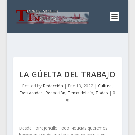
LA GÜELTA DEL TRABAJO
Posted by
Redacción
|
Ene 13, 2022
|
Cultura
,
Destacadas
,
Redacción
,
Tema del día
,
Todas
|
0
Desde Torrejoncillo Todo Noticias queremos
hacernos eco de una joya poética escrita en