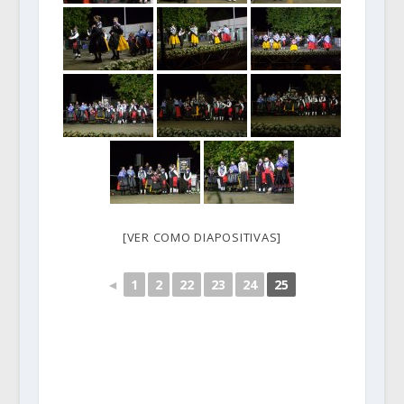
[VER COMO DIAPOSITIVAS]
◄
1
2
22
23
24
25