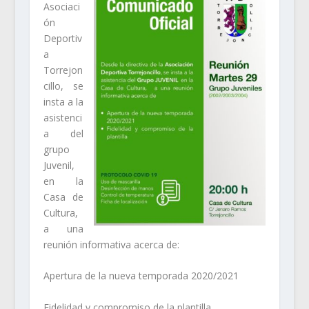
Asociaci
ón
Deportiv
a
Torrejon
cillo, se
insta a la
asistenci
a del
grupo
Juvenil,
en la
Casa de
Cultura,
a una
reunión informativa acerca de:
Apertura de la nueva temporada 2020/2021
Fidelidad y compromiso de la plantilla