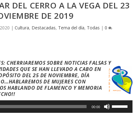
AR DEL CERRO A LA VEGA DEL 23
OVIEMBRE DE 2019
 2020
|
Cultura
,
Destacadas
,
Tema del día
,
Todas
|
0
S: CHERRIAREMOS SOBRE NOTICIAS FALSAS Y
VIDADES QUE SE HAN LLEVADO A CABO EN
ÓSITO DEL 25 DE NOVIEMBRE, DÍA
ERO…HABLAREMOS DE MUJERES CON
OS HABLANDO DE FLAMENCO Y MEMORIA
ECHO!!
U
00:00
t
i
l
i
z