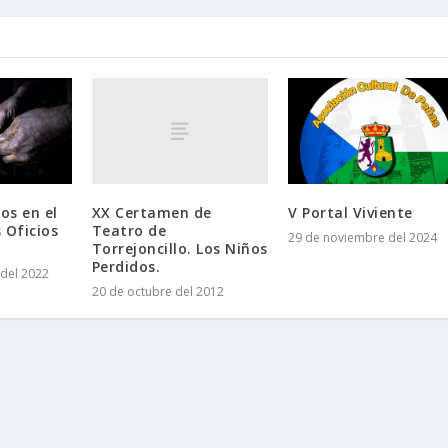
r
r
i
b
a
/
a
b
a
XX Certamen de
os en el
V Portal Viviente
j
Teatro de
s Oficios
29 de noviembre del 2024
o
Torrejoncillo. Los Niños
p
Perdidos.
del 2022
a
20 de octubre del 2012
r
a
a
u
m
e
n