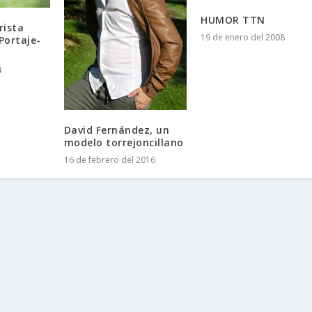
HUMOR TTN
rista
19 de enero del 2008
Portaje-
4
David Fernández, un
modelo torrejoncillano
16 de febrero del 2016