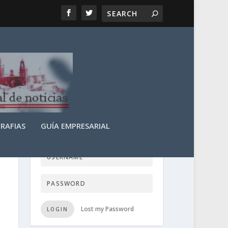
RAFIAS
GUÍA EMPRESARIAL
LOGIN USER TTN
Lost my Password
LOGIN