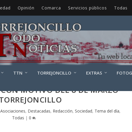
iedad
Opinión
Comarca
Servicios públicos
Todas
TTN
TORREJONCILLO
EXTRAS
FOTOG
CON MOTIVO DEL 8 DE MARZO
 TORREJONCILLO
|
Asociaciones
,
Destacadas
,
Redacción
,
Sociedad
,
Tema del día
,
Todas
|
0