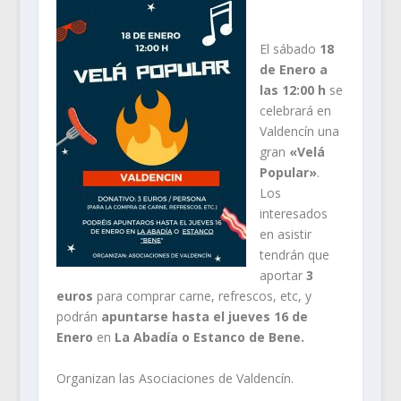
El sábado
18
de Enero a
las 12:00 h
se
celebrará en
Valdencín una
gran
«Velá
Popular»
.
Los
interesados
en asistir
tendrán que
aportar
3
euros
para comprar carne, refrescos, etc, y
podrán
apuntarse hasta el jueves
16 de
Enero
en
La Abadía o Estanco de Bene.
Organizan las Asociaciones de Valdencín.