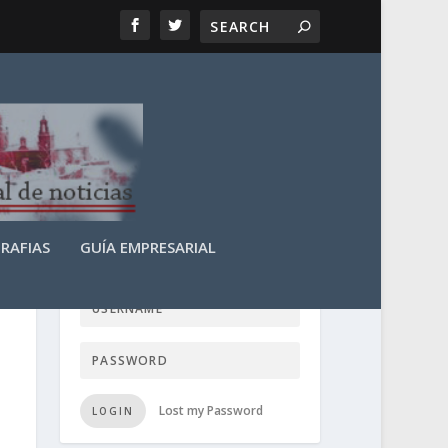
RAFIAS
GUÍA EMPRESARIAL
LOGIN USER TTN
Lost my Password
LOGIN