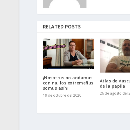
RELATED POSTS
¡Nosotrus no andamus
Atlas de Vasc
con na, los extremeñus
de la papila
somus asín!
26 de agosto del 
19 de octubre del 2020