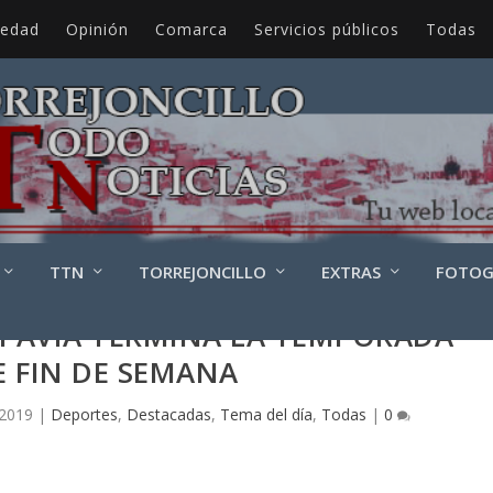
iedad
Opinión
Comarca
Servicios públicos
Todas
TTN
TORREJONCILLO
EXTRAS
FOTOG
 PAVÍA TERMINA LA TEMPORADA
E FIN DE SEMANA
 2019
|
Deportes
,
Destacadas
,
Tema del día
,
Todas
|
0