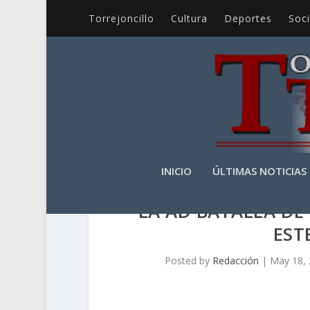
Torrejoncillo
Cultura
Deportes
Soc
INICIO
ÚLTIMAS NOTICIAS
LA AD BATALLA DE
EST
Posted by
Redacción
|
May 18,