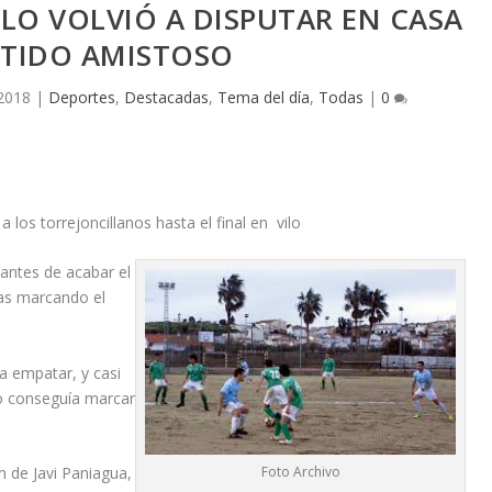
LO VOLVIÓ A DISPUTAR EN CASA
RTIDO AMISTOSO
 2018
|
Deportes
,
Destacadas
,
Tema del día
,
Todas
|
0
a los torrejoncillanos hasta el final en vilo
ntes de acabar el
ias marcando el
a empatar, y casi
illo conseguía marcar
Foto Archivo
n de Javi Paniagua,