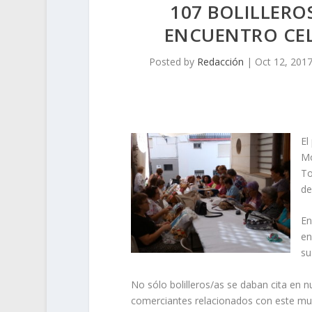
107 BOLILLEROS
ENCUENTRO CE
Posted by
Redacción
|
Oct 12, 201
El
Mo
To
de
En
en
su
No sólo bolilleros/as se daban cita en n
comerciantes relacionados con este mu