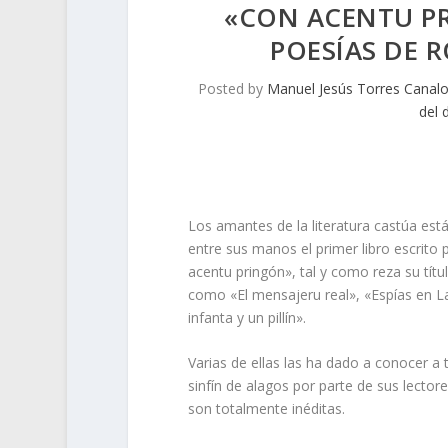
«CON ACENTU PR
POESÍAS DE
Posted by
Manuel Jesús Torres Canal
del 
Los amantes de la literatura castúa es
entre sus manos el primer libro escrito 
acentu pringón», tal y como reza su títul
como «El mensajeru real», «Espías en La
infanta y un pillín».
Varias de ellas las ha dado a conocer a 
sinfín de alagos por parte de sus lect
son totalmente inéditas.