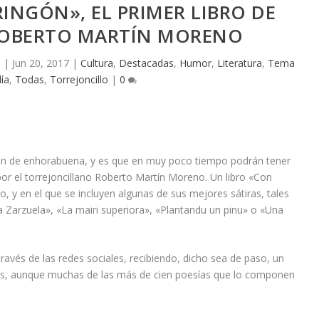
INGÓN», EL PRIMER LIBRO DE
 ROBERTO MARTÍN MORENO
o
|
Jun 20, 2017
|
Cultura
,
Destacadas
,
Humor
,
Literatura
,
Tema
día
,
Todas
,
Torrejoncillo
|
0
tán de enhorabuena, y es que en muy poco tiempo podrán tener
por el torrejoncillano Roberto Martín Moreno. Un libro «Con
o, y en el que se incluyen algunas de sus mejores sátiras, tales
 Zarzuela», «La mairi superiora», «Plantandu un pinu» o «Una
través de las redes sociales, recibiendo, dicho sea de paso, un
ores, aunque muchas de las más de cien poesías que lo componen