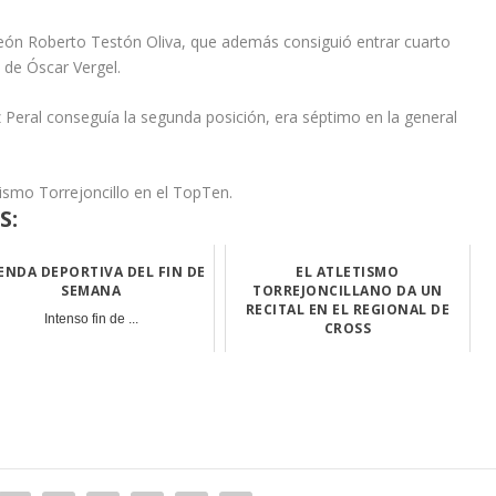
eón Roberto Testón Oliva, que además consiguió entrar cuarto
s de Óscar Vergel.
Peral conseguía la segunda posición, era séptimo en la general
etismo Torrejoncillo en el TopTen.
S:
ENDA DEPORTIVA DEL FIN DE
EL ATLETISMO
SEMANA
TORREJONCILLANO DA UN
RECITAL EN EL REGIONAL DE
Intenso fin de ...
CROSS
Los torrejoncil...