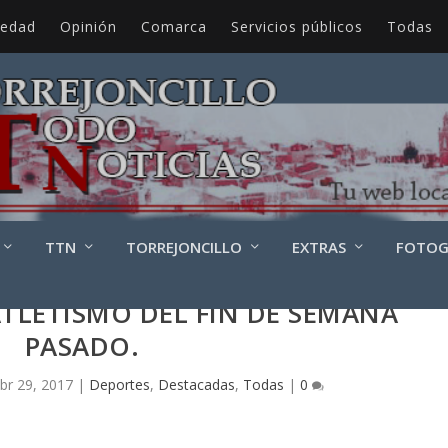
iedad
Opinión
Comarca
Servicios públicos
Todas
TTN
TORREJONCILLO
EXTRAS
FOTOG
TLETISMO DEL FIN DE SEMANA
PASADO.
br 29, 2017
|
Deportes
,
Destacadas
,
Todas
|
0