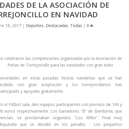
IDADES DE LA ASOCIACIÓN DE
RREJONCILLO EN NAVIDAD
ne 18, 2017
|
Deportes
,
Destacadas
,
Todas
|
0
Se celebraron las competiciones organizadas por la Asociación de
Peñas de Torrejoncillo para las navidades con gran éxito
Novedades en estas pasadas fiestas navideñas que se han
recibido con gran aceptación y los torrejoncillanos han
participado y apoyado gratamente.
En el Fútbol sala, diez equipos participantes con premios de 100 y
30 euros respectivamente. Los Ganadores “B” de Bandurria, que
vencían, se proclamaban segundos “Los Rifles”. Final muy
disputada que se decidió en los penaltis. . Los pequeños