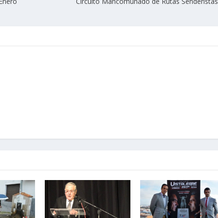
 Enero
Circuito Mancomunado de Rutas Senderista