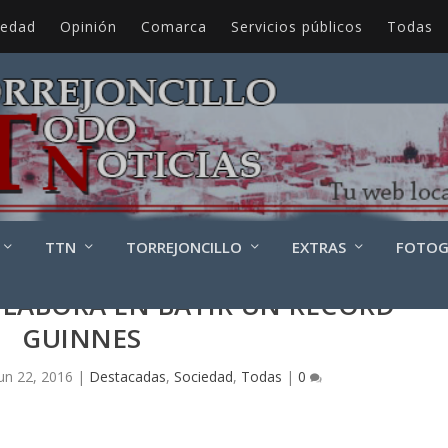
iedad
Opinión
Comarca
Servicios públicos
Todas
TTN
TORREJONCILLO
EXTRAS
FOTOG
OLABORA EN BATIR UN RÉCORD
GUINNES
Jun 22, 2016
|
Destacadas
,
Sociedad
,
Todas
|
0