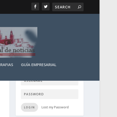
RAFIAS
GUÍA EMPRESARIAL
LOGIN USER TTN
Lost my Password
LOGIN