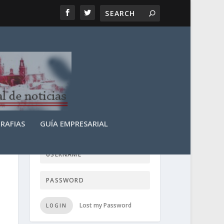
RAFIAS
GUÍA EMPRESARIAL
LOGIN USER TTN
Lost my Password
LOGIN