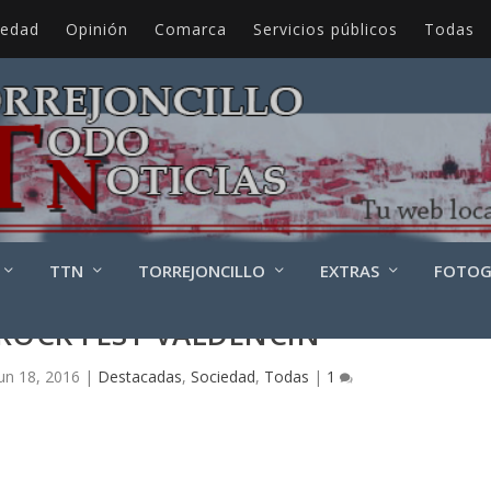
iedad
Opinión
Comarca
Servicios públicos
Todas
TTN
TORREJONCILLO
EXTRAS
FOTOG
ROCK FEST VALDENCÍN
Jun 18, 2016
|
Destacadas
,
Sociedad
,
Todas
|
1