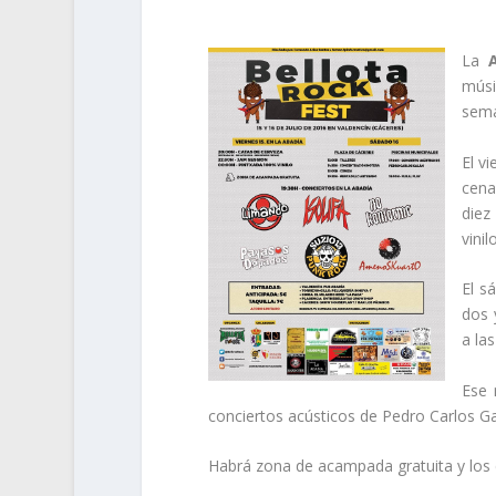
La
A
músi
sema
El v
cena
diez
vinilo
El s
dos 
a la
Ese 
conciertos acústicos de Pedro Carlos Gal
Habrá zona de acampada gratuita y los 