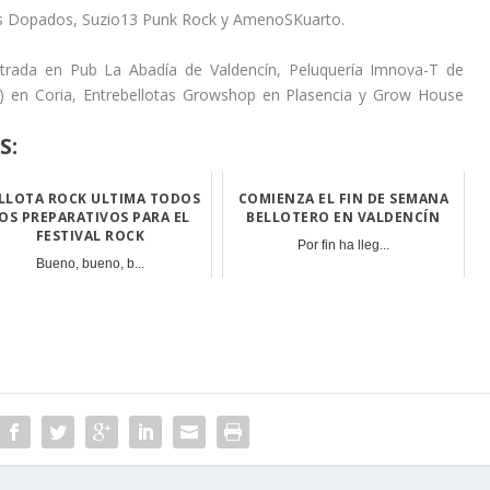
s Dopados, Suzio13 Punk Rock y AmenoSKuarto.
ntrada en Pub La Abadía de Valdencín, Peluquería Imnova-T de
ca) en Coria, Entrebellotas Growshop en Plasencia y Grow House
S:
LLOTA ROCK ULTIMA TODOS
COMIENZA EL FIN DE SEMANA
OS PREPARATIVOS PARA EL
BELLOTERO EN VALDENCÍN
FESTIVAL ROCK
Por fin ha lleg...
Bueno, bueno, b...