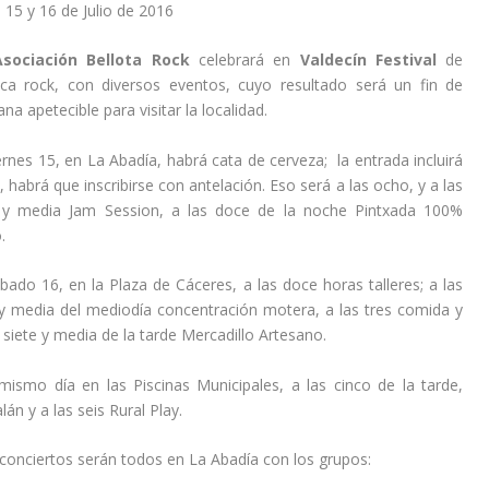
15 y 16 de Julio de 2016
sociación Bellota Rock
celebrará en
Valdecín Festival
de
ca rock, con diversos eventos, cuyo resultado será un fin de
na apetecible para visitar la localidad.
iernes 15, en La Abadía, habrá cata de cerveza; la entrada incluirá
, habrá que inscribirse con antelación. Eso será a las ocho, y a las
 y media Jam Session, a las doce de la noche Pintxada 100%
.
ábado 16, en la Plaza de Cáceres, a las doce horas talleres; a las
y media del mediodía concentración motera, a las tres comida y
s siete y media de la tarde Mercadillo Artesano.
mismo día en las Piscinas Municipales, a las cinco de la tarde,
án y a las seis Rural Play.
conciertos serán todos en La Abadía con los grupos: