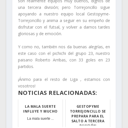
son realmente equipos muy buenos, dignos de
una tercera división; pero Torrejoncillo sigue
apoyando a nuestro equipo local Gestopyme-
Torrejoncillo y anima a seguir en su empeño de
disfrutar con el futsal, y volver a darnos tardes
gloriosas y de emoción.
Y como no, también nos da buenas alegrías, en
este caso con el pichichi del grupo 23, nuestro
paisano Roberto Arribas, con 33 goles en 23
partidos.
¡Ánimo para el resto de Liga , estamos con
vosotros!
NOTICIAS RELACIONADAS:
LA MALA SUERTE
GESTOPYME
INFLUYE Y MUCHO
TORREJONCILLO SE
PREPARA PARA EL
La mala suerte ...
SALTO A TERCERA
DIVISIÓN