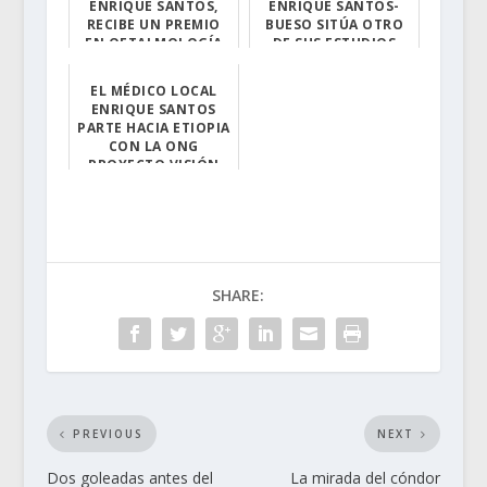
ENRIQUE SANTOS,
ENRIQUE SANTOS-
RECIBE UN PREMIO
BUESO SITÚA OTRO
EN OFTALMOLOGÍA
DE SUS ESTUDIOS
HISTÓRICO-
Ha sido galardo...
OFTALMOLÓGICOS
EL MÉDICO LOCAL
E...
ENRIQUE SANTOS
PARTE HACIA ETIOPIA
Tras éxito de s...
CON LA ONG
PROYECTO VISIÓN
Este viernes, 1...
SHARE:
PREVIOUS
NEXT
Dos goleadas antes del
La mirada del cóndor