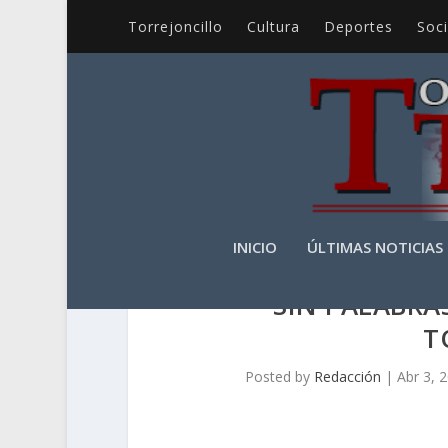
Torrejoncillo
Cultura
Deportes
Soc
INICIO
ÚLTIMAS NOTICIAS
SIN PALABRA
T
Posted by
Redacción
|
Abr 3, 