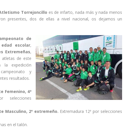
Atletismo Torrejoncillo
es de infarto, nada más y nada menos
ron presentes, dos de ellas a nivel nacional, os dejamos un
ampeonato de
n
edad escolar
,
es Extremeñas
,
 atletas de este
 la expedición
 campeonato y
ntes resultados.
e Femenino, 4ª
 selecciones
e Masculino, 2º extremeño.
Extremadura 12ª por selecciones
as en el talón.