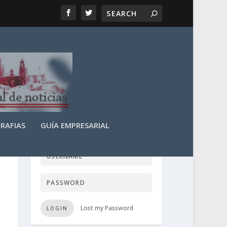
RAFIAS
GUÍA EMPRESARIAL
LOGIN USER TTN
Lost my Password
LOGIN