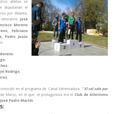
tros atletas se
 disputarían el
tros por delante,
s veteranos
José
ancisco Moreno
no, Feliciano
e, Pedro Jesús
n:
 Moreno.
igo.
chez.
el Rodrigo.
rrez.
reconocido en el programa de Canal Extremadura
“ El sol sale por
de Marzo, en el que el protagonista era el
Club de Atletismo
 José Pedro Martín
.
S: