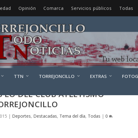
iedad
Opinión
Comarca
Servicios públicos
Todas
TTN
TORREJONCILLO
EXTRAS
FOTOG
S LO DEL CLUB ATLETISMO
ORREJONCILLO
2015
|
Deportes
,
Destacadas
,
Tema del día
,
Todas
|
0