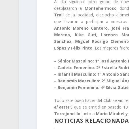
Al día siguiente otro grupo de nues
desplazaron a
Montehermoso
donde
Trail
de la localidad, dieciocho kilóme
que llevaron a participar a nuestro
Antonio Moreno Cantero, José Fr
Moreno, Kike Guti, Lorenzo More
Sánchez, Miguel Rodrigo Clement
López y Félix Pinto.
Los mejores fuero
– Sénior Masculino: 1º José Antonio
– Cadete Femenino: 2ª Estrella Rodr
– Infantil Masculino: 1º Antonio Sán
– Benjamín Masculino: 2ª Miguel Áng
– Benjamín Femenino: 4ª Silvia Gutié
Todo este buen hacer del Club se vio 
el oeste”,
que se emitió en pasado 13 
Torrejoncillo
junto a
Mario Mirabel y
NOTICIAS RELACIONADA