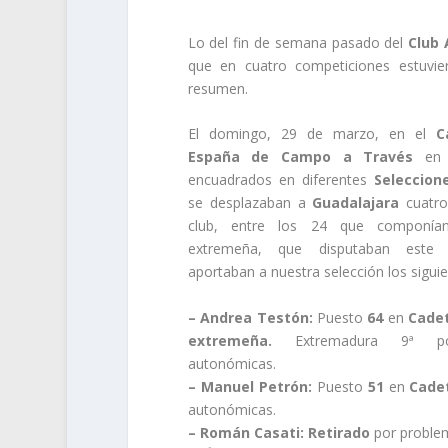
Lo del fin de semana pasado del
Club 
que en cuatro competiciones estuvie
resumen.
El domingo, 29 de marzo, en el
C
España de Campo a Través
e
encuadrados en diferentes
Seleccion
se desplazaban a
Guadalajara
cuatro
club, entre los 24 que componían
extremeña, que disputaban este
aportaban a nuestra selección los siguie
– Andrea Testón:
Puesto
64
en
Cadet
extremeña.
Extremadura 9ª por
autonómicas.
– Manuel Petrón:
Puesto
51
en
Cadet
autonómicas.
– Román Casati: Retirado
por problem