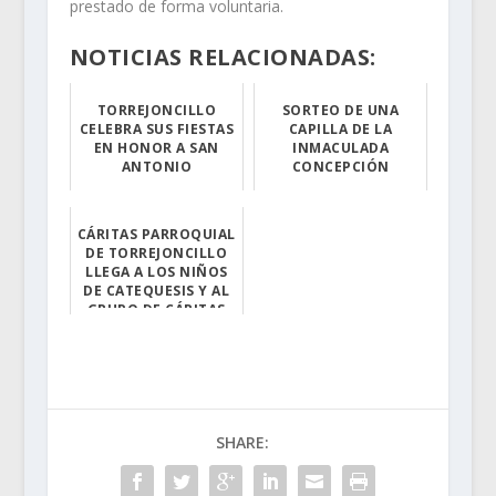
prestado de forma voluntaria.
NOTICIAS RELACIONADAS:
TORREJONCILLO
SORTEO DE UNA
CELEBRA SUS FIESTAS
CAPILLA DE LA
EN HONOR A SAN
INMACULADA
ANTONIO
CONCEPCIÓN
Procesiones, ve...
Cáritas Torrejo...
CÁRITAS PARROQUIAL
DE TORREJONCILLO
LLEGA A LOS NIÑOS
DE CATEQUESIS Y AL
GRUPO DE CÁRITAS
CAÑAVERAL
Cáritas Torrejo...
SHARE: