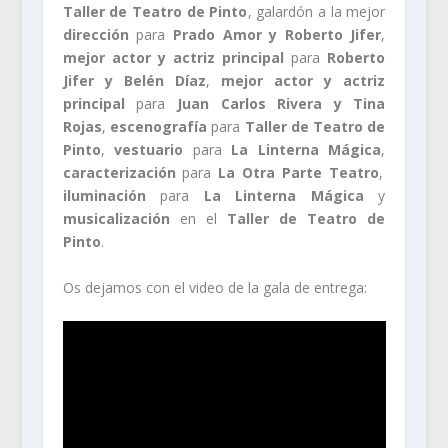
Taller de Teatro de Pinto
, galardón a la mejor
dirección
para
Prado Amor y Roberto Jifer
,
mejor actor y actriz principal
para
Roberto
Jifer y Belén Díaz
,
mejor actor y actriz
principal
para
Juan Carlos Rivera y Tina
Rojas
,
escenografía
para
Taller de Teatro de
Pinto
,
vestuario
para
La Linterna Mágica
,
caracterización
para
La Otra Parte Teatro
,
iluminación
para
La Linterna Mágica
y
musicalización
en el
Taller de Teatro de
Pinto
.
Os dejamos con el video de la gala de entrega: