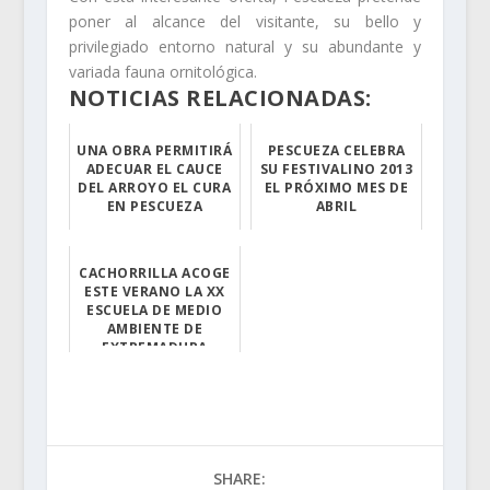
poner al alcance del visitante, su bello y
privilegiado entorno natural y su abundante y
variada fauna ornitológica.
NOTICIAS RELACIONADAS:
UNA OBRA PERMITIRÁ
PESCUEZA CELEBRA
ADECUAR EL CAUCE
SU FESTIVALINO 2013
DEL ARROYO EL CURA
EL PRÓXIMO MES DE
EN PESCUEZA
ABRIL
Los trabajos se...
Los próximos dí...
CACHORRILLA ACOGE
ESTE VERANO LA XX
ESCUELA DE MEDIO
AMBIENTE DE
EXTREMADURA
Con ofertas esp...
SHARE: