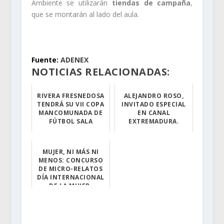
Ambiente se utilizarán
tiendas de campaña
,
que se montarán al lado del aula.
.
Fuente:
ADENEX
NOTICIAS RELACIONADAS:
RIVERA FRESNEDOSA
ALEJANDRO ROSO,
TENDRÁ SU VII COPA
INVITADO ESPECIAL
MANCOMUNADA DE
EN CANAL
EXTREMADURA.
En breve comenz...
Ha aparecido en...
MUJER, NI MÁS NI
MENOS: CONCURSO
DE MICRO-RELATOS
DÍA INTERNACIONAL
DE LA MUJER.
La Oficina de I...