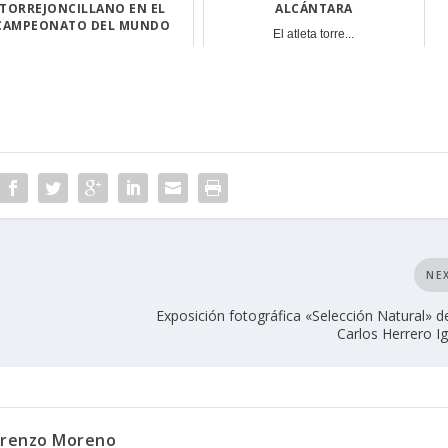
TORREJONCILLANO EN EL
ALCÁNTARA
CAMPEONATO DEL MUNDO
El atleta torre...
Este fin de sem...
NE
Exposición fotográfica «Selección Natural» d
Carlos Herrero Ig
orenzo Moreno