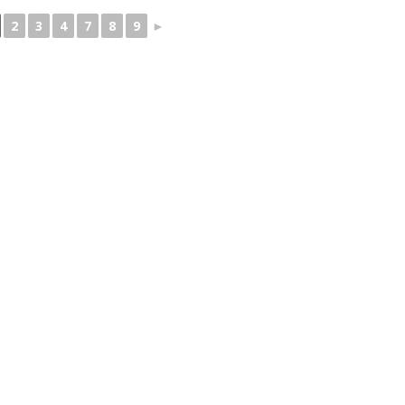
2
3
4
7
8
9
►