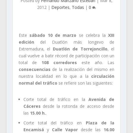
Posted by
Fernando Manzano Esteban
|
Mar 8,
2012
|
Deportes
,
Todas
|
0
Este
sábado 10 de marzo
se celebra la
XIII
edición
del Duatlón más longevo de
Extremadura, el
Duatlón de Torrejoncillo
, el
cual vuelve a batir récord de participación con un
total de
108 corredores
este año. Las
consecuencias
de la realización del mismo en
nuestra localidad en lo que a la
circulación
normal del tráfico
se refiere son las siguientes:
Corte total de tráfico en la
Avenida de
Cáceres
desde la rotonda de acceso desde
las
15.00 h.
.
Corte total del tráfico en
Plaza de la
Encamisá
y
Calle Vapor
desde las
16.00