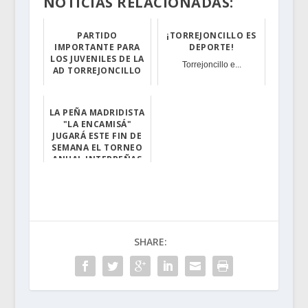
NOTICIAS RELACIONADAS:
PARTIDO
¡TORREJONCILLO ES
IMPORTANTE PARA
DEPORTE!
LOS JUVENILES DE LA
Torrejoncillo e...
AD TORREJONCILLO
El equipo Juven...
LA PEÑA MADRIDISTA
"LA ENCAMISÁ"
JUGARÁ ESTE FIN DE
SEMANA EL TORNEO
ANUAL INTERPEÑAS
DE FÚTBOL BASE...
Lo disputarán c...
SHARE: