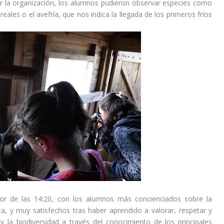
or la organización, los alumnos pudieron observar especies como
eales o el avefría, que nos indica la llegada de los primeros fríos
edor de las 14:20, con los alumnos más concienciados sobre la
ca, y muy satisfechos tras haber aprendido a valorar, respetar y
y la biodiversidad a través del conocimiento de los principales