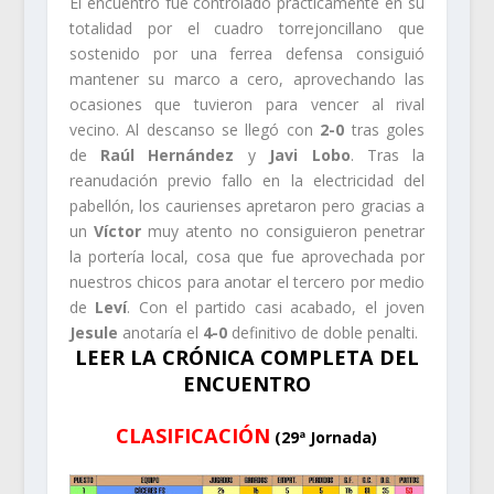
El encuentro fue controlado prácticamente en su
totalidad por el cuadro torrejoncillano que
sostenido por una ferrea defensa consiguió
mantener su marco a cero, aprovechando las
ocasiones que tuvieron para vencer al rival
vecino. Al descanso se llegó con
2-0
tras goles
de
Raúl Hernández
y
Javi Lobo
. Tras la
reanudación previo fallo en la electricidad del
pabellón, los caurienses apretaron pero gracias a
un
Víctor
muy atento no consiguieron penetrar
la portería local, cosa que fue aprovechada por
nuestros chicos para anotar el tercero por medio
de
Leví
. Con el partido casi acabado, el joven
Jesule
anotaría el
4-0
definitivo de doble penalti.
LEER LA CRÓNICA COMPLETA DEL
ENCUENTRO
CLASIFICACIÓN
(29ª Jornada)