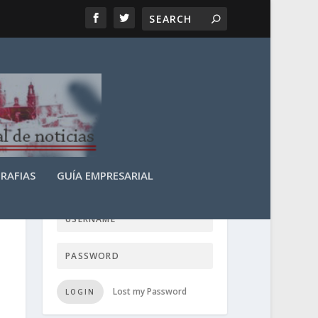
RAFIAS
GUÍA EMPRESARIAL
LOGIN USER TTN
Lost my Password
LOGIN