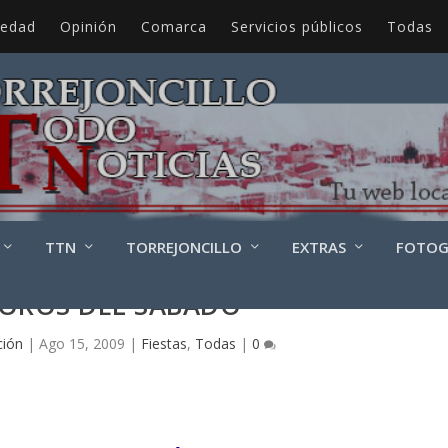
iedad
Opinión
Comarca
Servicios públicos
Todas
TTN
TORREJONCILLO
EXTRAS
FOTOG
TOROS DEL SÁBADO
ción
|
Ago 15, 2009
|
Fiestas
,
Todas
|
0