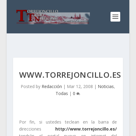
WWW.TORREJONCILLO.ES
Posted by
Redacción
|
Mar 12, 2008
|
Noticias
,
Todas
|
0
Por fin, si ustedes teclean en la barra de
direcciones
http://www.torrejoncillo.es/
tendrán el portal nuevo en internet del