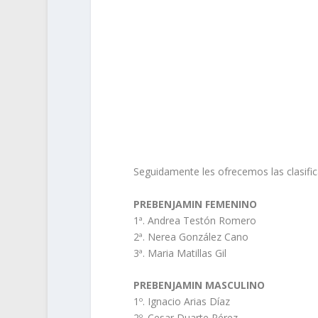
Seguidamente les ofrecemos las clasific
PREBENJAMIN FEMENINO
1ª. Andrea Testón Romero
2ª. Nerea González Cano
3ª. Maria Matillas Gil
PREBENJAMIN MASCULINO
1º. Ignacio Arias Díaz
2º. Cesar Duarte Pérez