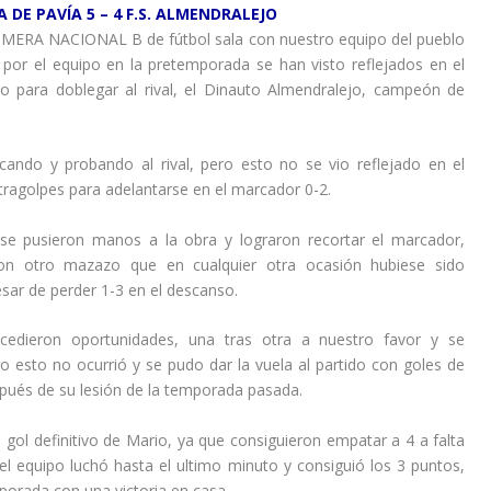
A DE PAVÍA 5 – 4 F.S. ALMENDRALEJO
IMERA NACIONAL B de fútbol sala con nuestro equipo del pueblo
 por el equipo en la pretemporada se han visto reflejados en el
o para doblegar al rival, el Dinauto Almendralejo, campeón de
ando y probando al rival, pero esto no se vio reflejado en el
ragolpes para adelantarse en el marcador 0-2.
 se pusieron manos a la obra y lograron recortar el marcador,
on otro mazazo que en cualquier otra ocasión hubiese sido
esar de perder 1-3 en el descanso.
cedieron oportunidades, una tras otra a nuestro favor y se
o esto no ocurrió y se pudo dar la vuela al partido con goles de
pués de su lesión de la temporada pasada.
gol definitivo de Mario, ya que consiguieron empatar a 4 a falta
l equipo luchó hasta el ultimo minuto y consiguió los 3 puntos,
porada con una victoria en casa.