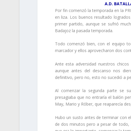
A.D. BATALL
Por fin comenzó la temporada en la PR
en liza. Los buenos resultado logrados
primer partido, aunque se sufrió much
Badajoz la pasada temporada.
Todo comenzó bien, con el equipo toc
marcador y ellos aprovecharon dos cont
Ante esta adversidad nuestros chicos
aunque antes del descanso nos dier
definitivo, pero no, esto no sucedió a p
Al comenzar la segunda parte se su
presagiaba que no entraría el balón per
May, Mario y Róber, que reaparecía des
Hubo un susto antes de terminar con el 
de dos minutos pero a pesar de todo, e
que era lo importante, comenzar la tem