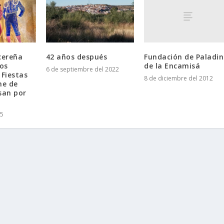
Fundación de Paladin
cereña
42 años después
de la Encamisá
os
6 de septiembre del 2022
 Fiestas
8 de diciembre del 2012
ne de
san por
25